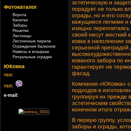
эстетическую и защит
Фотокаталог
порадует не только в
Ворота
ограды, но и его сосе
Калитки
кажущиеся легкими и
Заборы
изящно переплетаясь 
Решетки
своей несут жесткий к
Лестницы
ковка в наполнении з
Лестничные перила
Ограждения балконов
серьезной преградой
Навесы и козырьки
высокохудожественно
Ритуальные оградки
кованого забора по и
ЮКовка
гарантирует не теря
фасад.
тел:
Компания «ЮКовка» се
тел:
подходов в изготовле
e-mail:
группируя их прежде 
эстетическим свойств
конечном итоге отраж
В первую группу, усл
заборы и ограды, кот