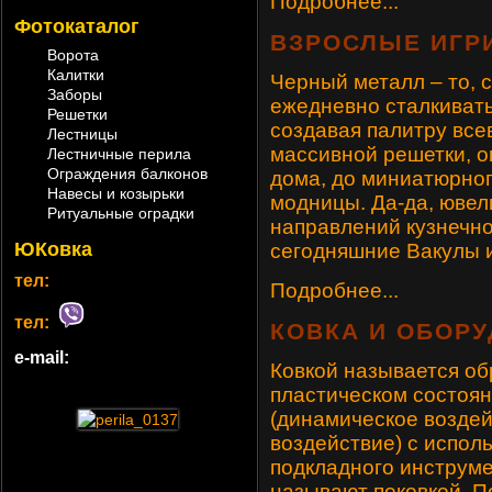
Подробнее...
Фотокаталог
ВЗРОСЛЫЕ ИГР
Ворота
Калитки
Черный металл – то, 
Заборы
ежедневно сталкивать
Решетки
создавая палитру все
Лестницы
массивной решетки, о
Лестничные перила
Ограждения балконов
дома, до миниатюрног
Навесы и козырьки
модницы. Да-да, ювел
Ритуальные оградки
направлений кузнечно
ЮКовка
сегодняшние Вакулы 
тел:
Подробнее...
тел:
КОВКА И ОБОРУ
e-mail:
Ковкой называется об
пластическом состоян
(динамическое воздей
воздействие) с испол
подкладного инструме
называют поковкой. П