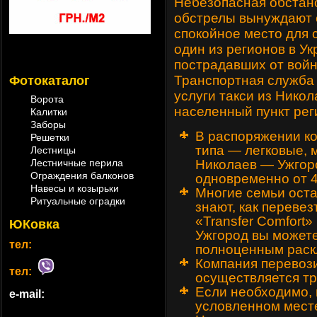
Небезопасная обстано
обстрелы вынуждают е
спокойное место для 
один из регионов в У
пострадавших от войн
Транспортная служба 
Фотокаталог
услуги
такси из Никол
Ворота
населенный пункт рег
Калитки
Заборы
В распоряжении ко
Решетки
типа — легковые, 
Лестницы
Лестничные перила
Николаев — Ужгор
Ограждения балконов
одновременно от 4
Навесы и козырьки
Многие семьи оста
Ритуальные оградки
знают, как переве
«Transfer Comfort»
ЮКовка
Ужгород вы можете
тел:
полноценным раск
Компания перевоз
тел:
осуществляется тр
Если необходимо, 
e-mail:
условленном месте