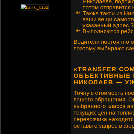
Николаеве, подожд
потом отправится 
Также такси из Ни
ваши вещи самосто
указанный адрес З
Выполняются рейс
Водители постоянно о
поэтому выбирают са
«TRANSFER CO
ОБЪЕКТИВНЫЕ 
НИКОЛАЕВ — У
Точную стоимость пое
вашего обращения. Он
выбранного класса ав
текущих цен на топли
перевозчика находитс
оставьте запрос в фо